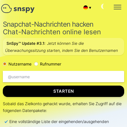
▾
Español
SNAPCHAT PASSWORT HACK
Snapchat-Nachrichten hacken
Überwachung des Zielkontos
Chat-Nachrichten online lesen
Français
SNAPCHAT-KONVERSATIONEN LESEN
SnSpy™ Update #3.1:
Jetzt können Sie die
Chat-Nachrichten lesen
English
Überwachungssitzung starten, indem Sie den Benutzernamen
FREUNDE UND ABONNENTEN VERFOLGEN
Snapchat Kontaktliste hacken
中文
Nutzername
Rufnummer
SNAPCHAT-KONTO WIEDERHERSTELLEN
Portuguese (Brazil)
Gelöschten Chat wiederherstellen
SNAPCHAT AKTUELLER STANDORT
Хинди हिन्दी
STARTEN
Herausfinden, wo sich der Nutzer befindet
SNAPCHAT-ANRUFE HACKEN
Italiano
Sobald das Zielkonto gehackt wurde, erhalten Sie Zugriff auf die
Hack Snapchat Kontaktliste
folgenden Datenpakete:
Türkçe
SNAPCHAT SPIONIEREN ONLINE
Eine vollständige Liste der eingehenden/ausgehenden
Gruppenchat-Hack-App