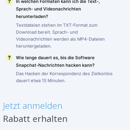
In welchen Formaten kann ich die Text-,
Sprach- und Videonachrichten
herunterladen?
Textdateien stehen im TXT-Format zum
Download bereit. Sprach- und
Videonachrichten werden als MP4-Dateien
heruntergeladen.
Wie lange dauert es, bis die Software
Snapchat-Nachrichten hacken kann?
Das Hacken der Korrespondenz des Zielkontos
dauert etwa 15 Minuten.
JETZT ANMELDEN
Español
Jetzt anmelden
Français
English
Rabatt erhalten
中文