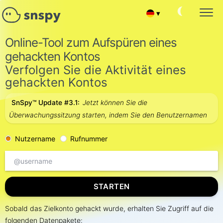
▾
Español
SNAPCHAT PASSWORT HACK
Online-Tool zum Aufspüren eines
Überwachung des Zielkontos
gehackten Kontos
Français
Verfolgen Sie die Aktivität eines
SNAPCHAT-KONVERSATIONEN LESEN
Chat-Nachrichten lesen
gehackten Kontos
English
FREUNDE UND ABONNENTEN VERFOLGEN
SnSpy™ Update #3.1:
Jetzt können Sie die
Snapchat Kontaktliste hacken
中文
Überwachungssitzung starten, indem Sie den Benutzernamen
SNAPCHAT-KONTO WIEDERHERSTELLEN
Portuguese (Brazil)
Gelöschten Chat wiederherstellen
Nutzername
Rufnummer
SNAPCHAT AKTUELLER STANDORT
Хинди हिन्दी
Herausfinden, wo sich der Nutzer befindet
SNAPCHAT-ANRUFE HACKEN
Italiano
STARTEN
Hack Snapchat Kontaktliste
Türkçe
SNAPCHAT SPIONIEREN ONLINE
Sobald das Zielkonto gehackt wurde, erhalten Sie Zugriff auf die
Gruppenchat-Hack-App
folgenden Datenpakete: