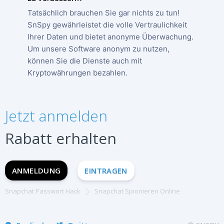
Tatsächlich brauchen Sie gar nichts zu tun!
SnSpy gewährleistet die volle Vertraulichkeit
Ihrer Daten und bietet anonyme Überwachung.
Um unsere Software anonym zu nutzen,
können Sie die Dienste auch mit
Kryptowährungen bezahlen.
JETZT ANMELDEN
Español
Jetzt anmelden
Français
English
Rabatt erhalten
中文
Portuguese (Brazil)
ANMELDUNG
EINTRAGEN
Хинди हिन्दी
Italiano
Snapchat Passwort Hack
Snapchat Spionieren Online
Türkçe